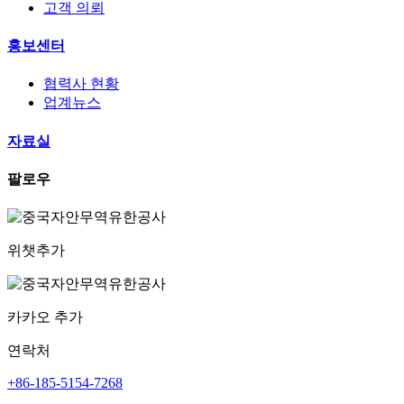
고객 의뢰
홍보센터
협력사 현황
업계뉴스
자료실
팔로우
위챗추가
카카오 추가
연락처
+86-185-5154-7268