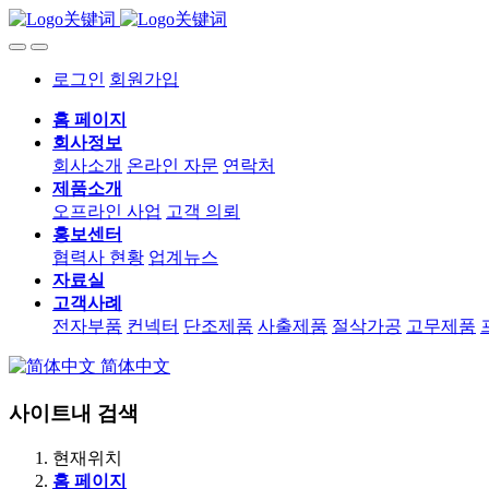
로그인
회원가입
홈 페이지
회사정보
회사소개
온라인 자문
연락처
제품소개
오프라인 사업
고객 의뢰
홍보센터
협력사 현황
업계뉴스
자료실
고객사례
전자부품
컨넥터
단조제품
사출제품
절삭가공
고무제품
简体中文
사이트내 검색
현재위치
홈 페이지